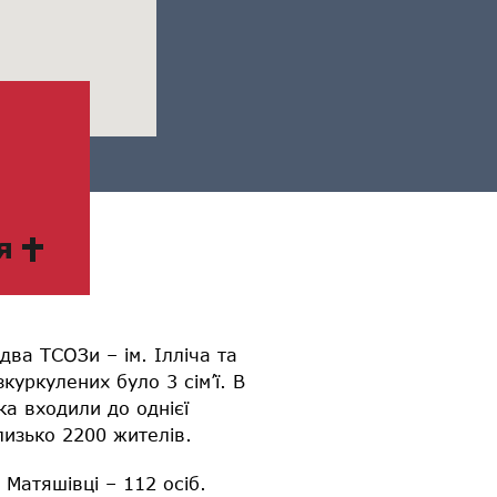
я
два ТСОЗи – ім. Ілліча та
зкуркулених було 3 сім’ї. В
ка входили до однієї
лизько 2200 жителів.
 Матяшівці – 112 осіб.