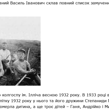
ний Василь Іванович склав повний список замучени
 колгоспу ім. Ілліча весною 1932 року. В 1933 році в
літку 1932 року у нього та його дружини Степаниди
померла дитина, а ще троє дітей – Ганя, Андрійко і 