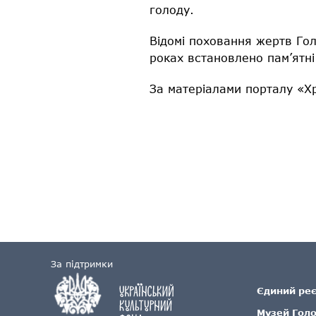
голоду.
Відомі поховання жертв Гол
роках встановлено пам’ятні
За матеріалами порталу «Х
За підтримки
Єдиний ре
Музей Гол