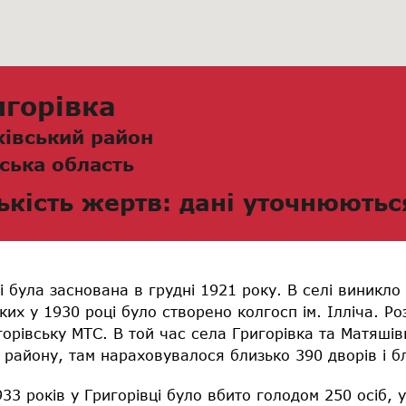
игорівка
хівський район
ська область
ькість жертв: дані уточнюютьс
 була заснована в грудні 1921 року. В селі виникло 
яких у 1930 році було створено колгосп ім. Ілліча. Ро
горівську МТС. В той час села Григорівка та Матяшів
о району, там нараховувалося близько 390 дворів і б
3 років у Григорівці було вбито голодом 250 осіб, у