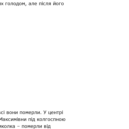
х голодом, але після його
сі вони померли. У центрі
 Максимівни під колгоспною
Миколка – померли від