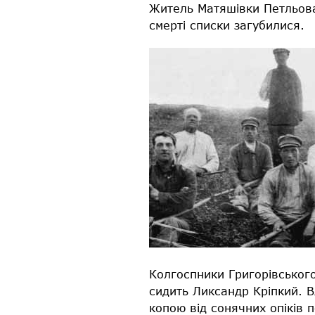
Житель Матяшівки Петльова
смерті списки загубилися.
Колгоспники Григорівського
сидить Ликсандр Кріпкий. В
копою від сонячних опіків 