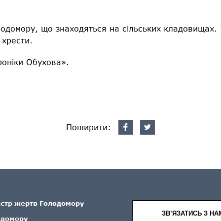
одомору, що знаходяться на сільських кладовищах. 
 хрести.
роніки Обухова».
Поширити:
єстр жертв Голодомору
ЗВ’ЯЗАТИСЬ З НА
одомору