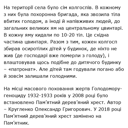
На території села було сім колгоспів. В кожному
з них була похоронна бригада, яка звозила тіла
вбитих голодом, а іноді й напівживих людей, до
загальних великих ям на центральному цвинтарі.
В кожну яму кидали по 10-20 тіл. Це східна
частина цвинтаря. Разом з тим, кожен колгосп
збирав осиротілих дітей у будинок, де ніхто не
жив (де господарі вже померли з голоду), і
влаштовував щось подібне до дитячого будинку
– «патронат». Але дітей там годували погано або
й зовсім залишали голодними.
На місці масового поховання жертв Голодомору-
геноциду 1932-1933 років у 2008 році було
встановлено Пам’ятний дерев’яний хрест. Автор
– Кругленко Олександр Григорович. У 2018 році
Пам’ятний дерев’яний хрест замінено на
Пам’ятник.