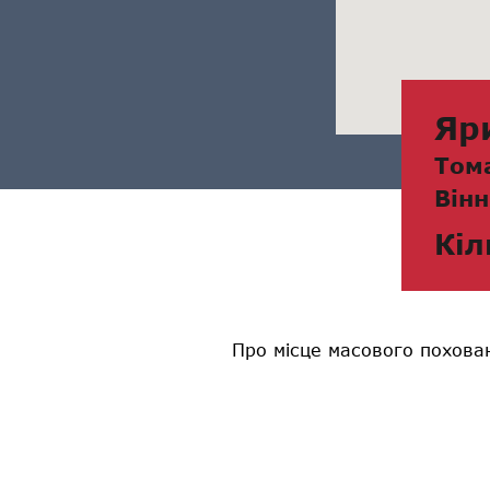
Яр
Том
Вінн
Кіл
Про місце масового похован