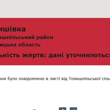
ишівка
ашпільський район
ицька область
ькість жертв: дані уточнюютьс
ня було повідомлено в листі від Томашпільської сіль