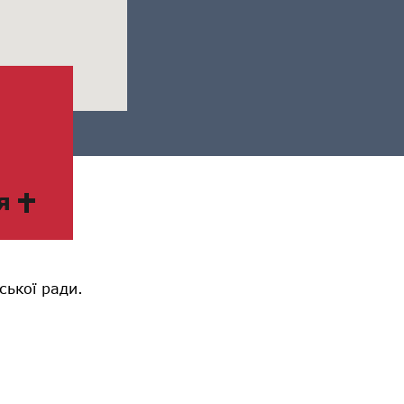
я
ської ради.