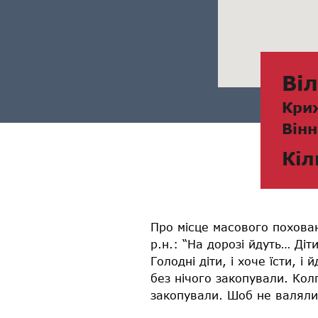
Ві
Кри
Вінн
Кіл
Про місце масового похован
р.н.: “На дорозі йдуть… Ді
Голодні діти, і хоче їсти, 
без нічого закопували. Кол
закопували. Шоб не валяли