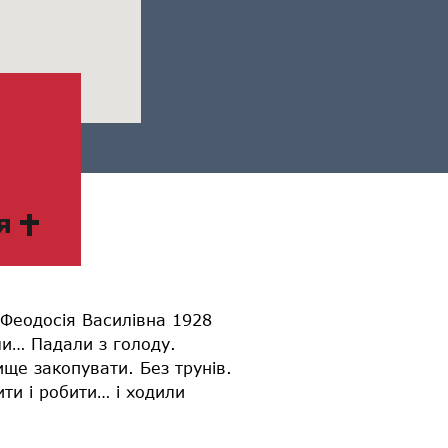
я
 Феодосія Василівна 1928
али… Падали з голоду.
бище закопувати. Без трунів.
ити і робити… і ходили