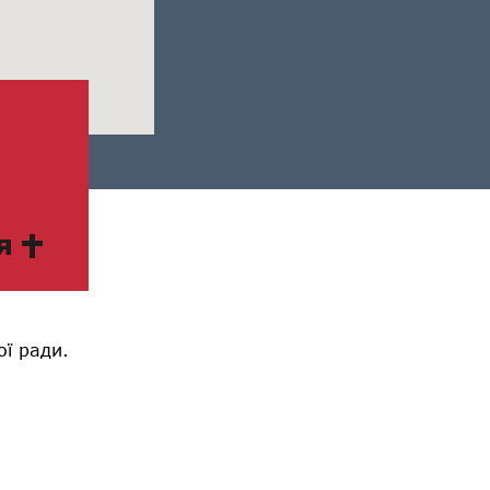
я
ої ради.