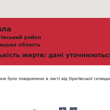
ала
тівський район
ицька область
ькість жертв: дані уточнюютьс
ня було повідомлено в листі від Оратівської селищн