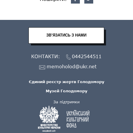
ЗВ’ЯЗАТИСЬ З НАМИ
КОНТАКТИ:
0442544511
memoholod@ukr.net
Єдиний реєстр жертв Голодомору
Музей Голодомору
За підтримки