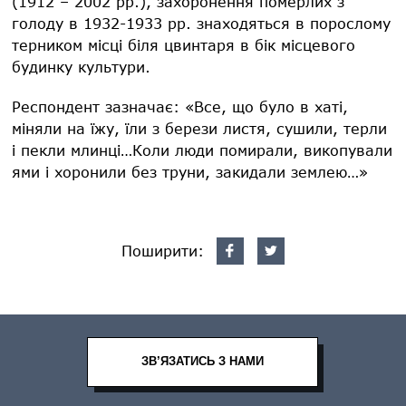
(1912 – 2002 рр.), захоронення померлих з
голоду в 1932-1933 рр. знаходяться в порослому
терником місці біля цвинтаря в бік місцевого
будинку культури.
Респондент зазначає: «Все, що було в хаті,
міняли на їжу, їли з берези листя, сушили, терли
і пекли млинці…Коли люди помирали, викопували
ями і хоронили без труни, закидали землею…»
Поширити:
ЗВ’ЯЗАТИСЬ З НАМИ