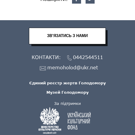
ЗВ’ЯЗАТИСЬ З НАМИ
КОНТАКТИ:
0442544511
memoholod@ukr.net
Єдиний реєстр жертв Голодомору
Музей Голодомору
За підтримки