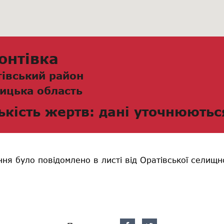
онтівка
тівський район
ицька область
ькість жертв: дані уточнюютьс
ня було повідомлено в листі від Оратівської селищн