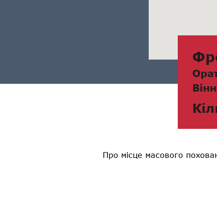
Фр
Ора
Вінн
Кіл
Про місце масового похован