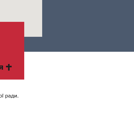
я
ої ради.