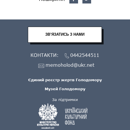
ЗВ’ЯЗАТИСЬ З НАМИ
КОНТАКТИ:
0442544511
memoholod@ukr.net
Єдиний реєстр жертв Голодомору
Музей Голодомору
За підтримки