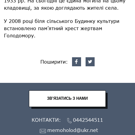
1933 рр. На сьогодні це єдина могила на цьому
кладовищі, за якою доглядають жителі села.
У 2008 році біля сільського Будинку культури
встановлено пам’ятний хрест жертвам
Голодомору.
Поширити:
ЗВ’ЯЗАТИСЬ З НАМИ
КОНТАКТИ:
0442544511
memoholod@ukr.net