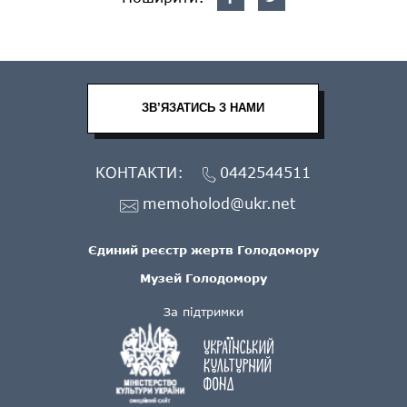
ЗВ’ЯЗАТИСЬ З НАМИ
КОНТАКТИ:
0442544511
memoholod@ukr.net
Єдиний реєстр жертв Голодомору
Музей Голодомору
За підтримки