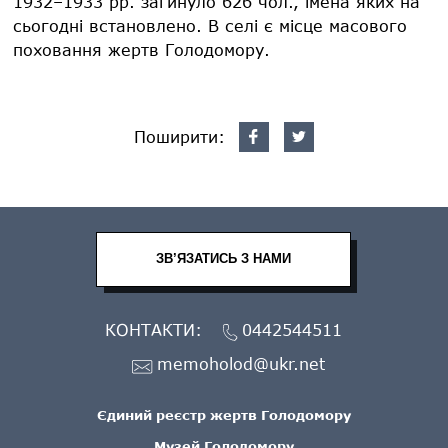
1932–1933 рр. загинуло 626 чол., імена яких на
сьогодні встановлено. В селі є місце масового
поховання жертв Голодомору.
Поширити:
ЗВ’ЯЗАТИСЬ З НАМИ
КОНТАКТИ:
0442544511
memoholod@ukr.net
Єдиний реєстр жертв Голодомору
Музей Голодомору