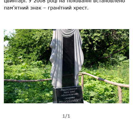
цвинтарі. У 2008 році на похованні встановлено
пам’ятний знак – гранітний хрест.
1/1