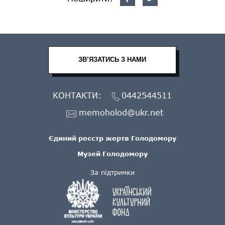
ЗВ’ЯЗАТИСЬ З НАМИ
КОНТАКТИ:
0442544511
memoholod@ukr.net
Єдиний реєстр жертв Голодомору
Музей Голодомору
За підтримки