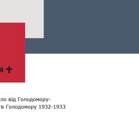
я
ло від Голодомору-
ртв Голодомору 1932-1933