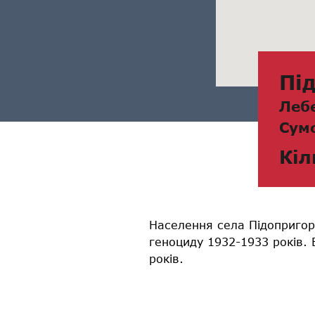
Пі
Леб
Сум
Кіл
Населення села Підопригор
геноциду 1932-1933 років.
років.