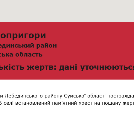
допригори
единський район
ська область
ькість жертв: дані уточнюютьс
и Лебединського району Сумської області постражда
 В селі встановлений пам’ятний хрест на пошану же