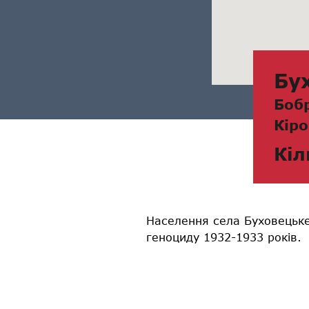
Бу
Боб
Кіро
Кіл
Населення села Буховецьке
геноциду 1932-1933 років.