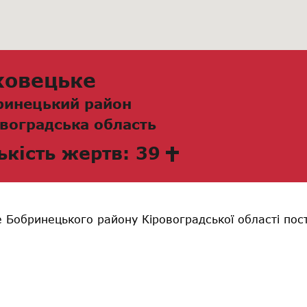
ховецьке
ринецький район
воградська область
ькість жертв: 39
 Бобринецького району Кіровоградської області пос