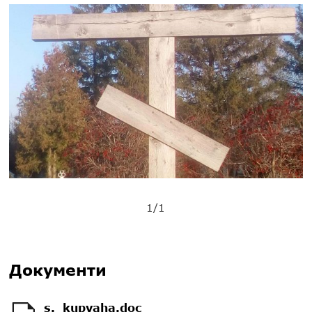
1/1
Документи
s._kupvaha.doc