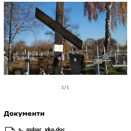
1/1
Документи
s._gubar_vka.doc