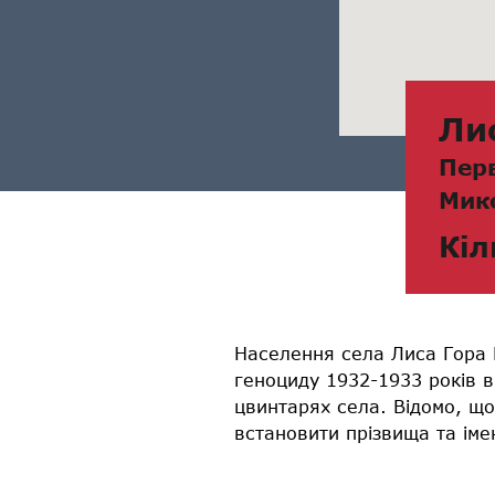
Ли
Пер
Мик
Кіл
Населення села Лиса Гора 
геноциду 1932-1933 років в
цвинтарях села. Відомо, що
встановити прізвища та іме