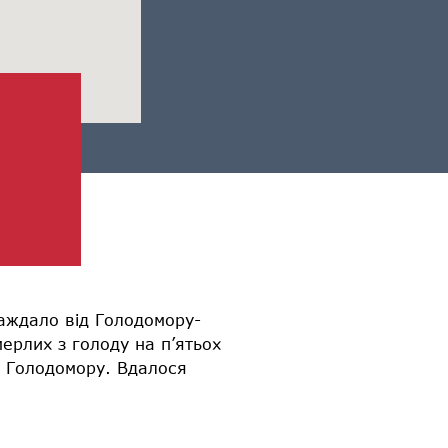
аждало від Голодомору-
ерлих з голоду на п’ятьох
в Голодомору. Вдалося