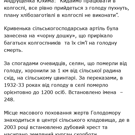
Андрущенка Юхима: “Кидаймо працювати в
колгоспі, все рівно прийдеться з голоду пухнуть,
плану хлібозаготівлі в колгоспі не виконати”.
Кривенька сільськогосподарська артіль була
занесена на «чорну дошку», що прирікало
багатьох колгоспників та їх сім’ї на голодну
смерть.
За спогадами очевидців, селян, що померли від
голоду, хоронили за 1 км від сільської радина
схід, на сільському цвинтарі. За переказами, в
1932-33 роках від голоду в селі померло
орієнтовно до 1200 осіб. Встановлено імена –
248.
Місце масового поховання жертв Голодомору
знаходиться в центрі сільського кладовища, де в
2003 році встановлено дубовий хрест та
насипано земляний курган скорботи.