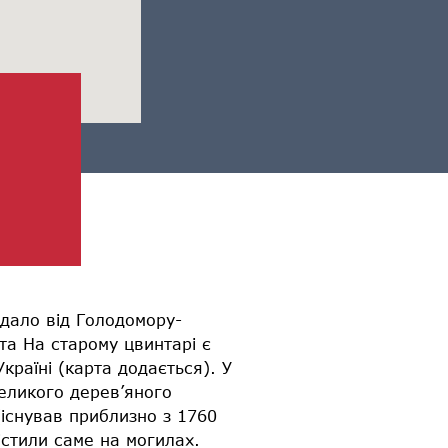
дало від Голодомору-
та На старому цвинтарі є
країні (карта додається). У
еликого дерев’яного
(існував приблизно з 1760
істили саме на могилах.