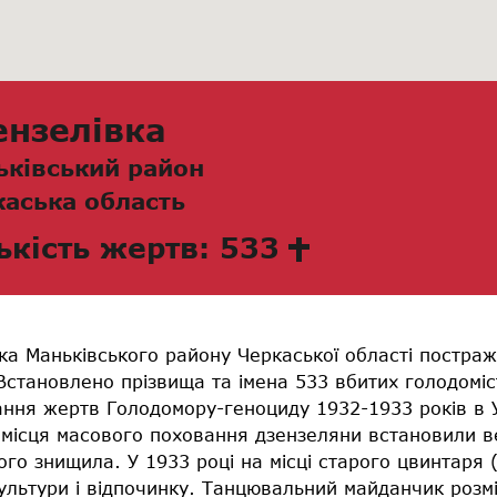
ензелівка
ьківський район
каська область
ькість жертв: 533
ка Маньківського району Черкаської області постраж
Встановлено прізвища та імена 533 вбитих голодоміс
ання жертв Голодомору-геноциду 1932-1933 років в У
о місця масового поховання дзензеляни встановили в
ого знищила. У 1933 році на місці старого цвинтаря 
ультури і відпочинку. Танцювальний майданчик розм