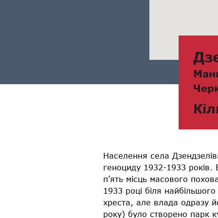
Дз
Ман
Чер
Кіл
Населення села Дзендзелів
геноциду 1932-1933 років. 
п’ять місць масового похов
1933 році біля найбільшог
хреста, але влада одразу й
року) було створено парк к