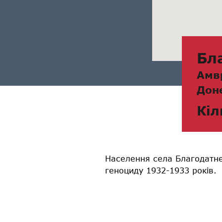
Бл
Амв
Дон
Кіл
Населення села Благодатне
геноциду 1932-1933 років.