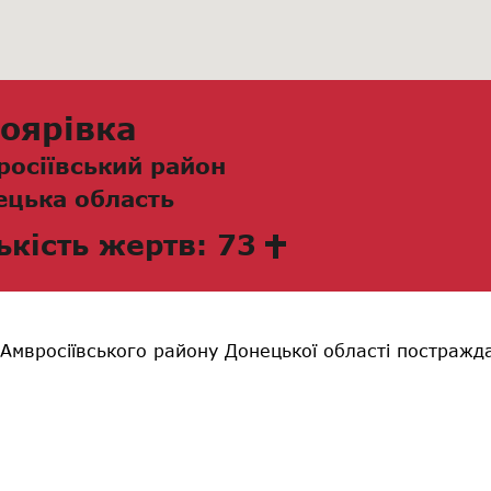
лоярівка
росіївський район
ецька область
ькість жертв: 73
Амвросіївського району Донецької області постражд