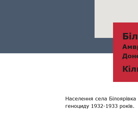
Бі
Амв
Дон
Кіл
Населення села Білоярівка 
геноциду 1932-1933 років.