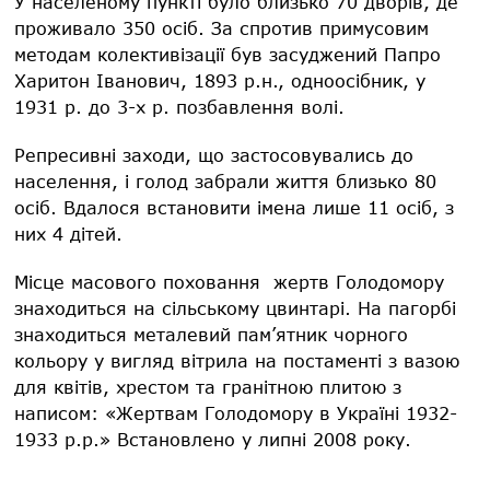
У населеному пункті було близько 70 дворів, де
проживало 350 осіб. За спротив примусовим
методам колективізації був засуджений Папро
Харитон Іванович, 1893 р.н., одноосібник, у
1931 р. до 3-х р. позбавлення волі.
Репресивні заходи, що застосовувались до
населення, і голод забрали життя близько 80
осіб. Вдалося встановити імена лише 11 осіб, з
них 4 дітей.
Місце масового поховання жертв Голодомору
знаходиться на сільському цвинтарі. На пагорбі
знаходиться металевий пам’ятник чорного
кольору у вигляд вітрила на постаменті з вазою
для квітів, хрестом та гранітною плитою з
написом: «Жертвам Голодомору в Україні 1932-
1933 р.р.» Встановлено у липні 2008 року.