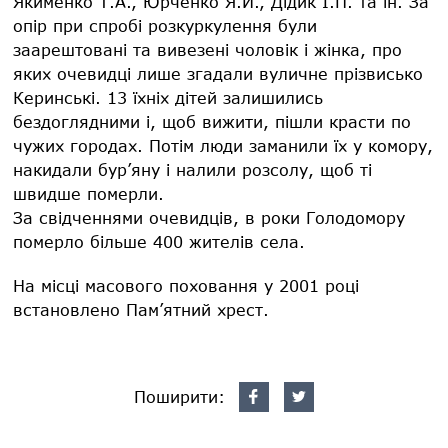
Якименко Т.А., Юрченко Я.Й., Дідик І.П. та ін. За
опір при спробі розкуркулення були
заарештовані та вивезені чоловік і жінка, про
яких очевидці лише згадали вуличне прізвисько
Керинські. 13 їхніх дітей залишились
бездоглядними і, щоб вижити, пішли красти по
чужих городах. Потім люди заманили їх у комору,
накидали бур’яну і налили розсолу, щоб ті
швидше померли.
За свідченнями очевидців, в роки Голодомору
померло більше 400 жителів села.
На місці масового поховання у 2001 році
встановлено Пам’ятний хрест.
Поширити: