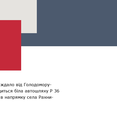
аждало від Голодомору-
иться біла автошляху Р 36
 в напрямку села Рахни-