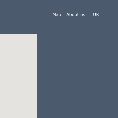
Map
About us
UK