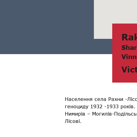
Rа
Shаr
Vinn
Vic
Населення села Рахни -Ліс
геноциду 1932 -1933 років
Нимирів – Могилів-Подільсь
Лісові.