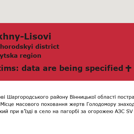
khny-Lisovi
horodskyi district
ytskа region
tims: data are being specified
ові Шаргородського району Вінницької області постр
. Місце масового поховання жертв Голодомору знаход
кий при в’їзді в село на пагорбі за огорожею АЗС SV